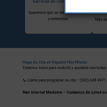
barreras de comunicación
in
Queremos que se sienta escuchado
y entendido.
Más de
Haga Su Cita en Español Hoy Mismo
Estamos listos para recibirlo y ayudarle con toda
📞 Llame para programar su cita – (502) 638 4971
Nair Internal Medicine – Cuidamos de usted co