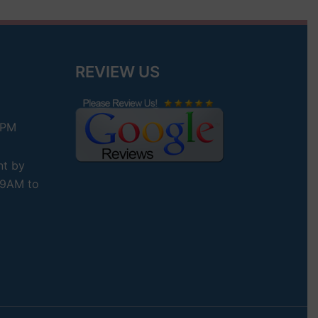
REVIEW US
 PM
nt by
– 9AM to