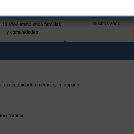
ternacional y enfoque
en Kentucky
humano
Cuidando pacientes desde h
muchos años.
 18 años atendiendo familias
y comunidades.
s sus necesidades médicas, en español.
mo familia.