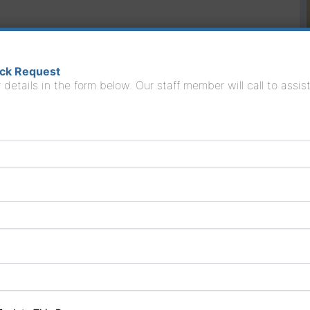
(español-inglés) con casi dos décadas de experiencia en
eventiva y centrada en el paciente. Su misión es hacer que la
 y humana para la comunidad hispana.
ack Request
 details in the form below. Our staff member will call to assis
Ciencias Médicas de Cuba en 2006, Yudel llegó a los
rse Practitioner Certificado por la Junta, con enfoque en
una persona de trato amable y respetuoso, siempre
ajo su cuidado.
en español, incluyendo: