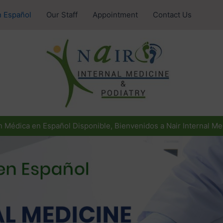
n Español
Our Staff
Appointment
Contact Us
n Médica en Español Disponible, Bienvenidos a Nair Internal Me