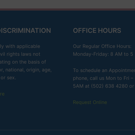
DISCRIMINATION
OFFICE HOURS
y with applicable
Our Regular Office Hours:
vil rights laws not
Monday-Friday: 8 AM to 5
ating on the basis of
r, national, origin, age,
To schedule an Appointme
 or sex.
phone, call us Mon to Fri 
5AM at (502) 638 4280 or
re
Request Online