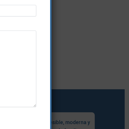
ción en su propio idioma.
able
Atención accesible, moderna y