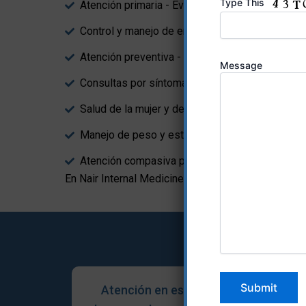
Type This
Atención primaria - Evaluaciones completas y s
Control y manejo de enfermedades crónicas - Di
Atención preventiva - Chequeos anuales, exáme
Message
Consultas por síntomas comunes - Dolor, fiebre, 
Salud de la mujer y del hombre
Manejo de peso y estilo de vida saludable
Atención compasiva para adultos y personas 
En Nair Internal Medicine, su salud es nuestra prio
Atención en español sin
Pro