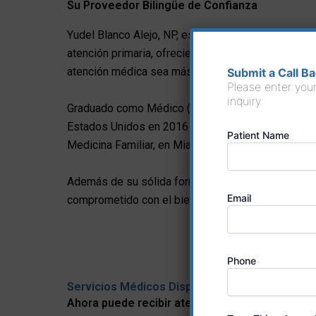
Su Proveedor Bilingüe de Confianza​
Yudel Blanco Alejo, NP, es un proveedor bilingüe 
atención primaria, ofreciendo atención integral, pr
atención médica sea más accesible, comprensible
Submit a Call B
Please enter your
inquiry.
Graduado como Médico (MD) en la Universidad de 
Estados Unidos en 2016 y obtuvo su título como Nu
Patient Name
Medicina Familiar, en Miami Regional University.
Además de su sólida formación médica, Yudel es 
Email
comprometido con el bienestar de cada paciente b
Phone
Servicios Médicos Disponibles en Español
Ahora puede recibir atención médica completa 