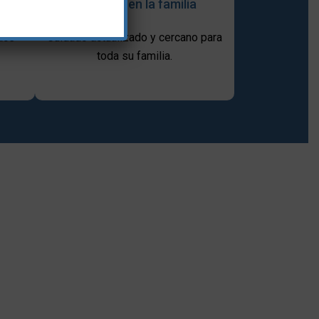
centrada en la familia
ace
Cuidado actualizado y cercano para
toda su familia.