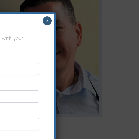
×
t with your